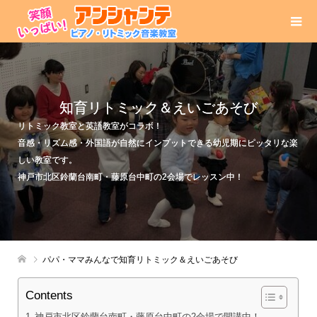
知育リトミック＆えいごあそび
リトミック教室と英語教室がコラボ！
音感・リズム感・外国語が自然にインプットできる幼児期にピッタリな楽
しい教室です。
神戸市北区鈴蘭台南町・藤原台中町の2会場でレッスン中！
パパ・ママみんなで知育リトミック＆えいごあそび
Contents